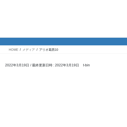
コ
ナ
バイク専門！駐車場・駐輪場情
ン
ビ
報
テ
ゲ
ン
ー
ツ
シ
メディア
へ
ョ
ス
ン
HOME
メディア
アリオ葛西10
キ
に
ッ
移
2022年3月19日
/ 最終更新日時 :
2022年3月19日
t-bin
プ
動