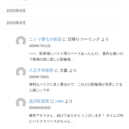
2020年9月
2020年8月
ニトリ環七小岩店
に
日帰りツーリング
より
2025年7月11日
へー、駐車場にバイク用スペースあったんだ。 案内も無いの
で東側の道に面した駐輪場…
八王子市役所
に
大森
より
2025年7月6日
便利なバイクに良く乗るので、これだけ駐輪場が充実してる
と嬉しいです。
品川区役所
に
t-bin
より
2025年6月25日
橋本アキラさん、続けてありがとうございます！ タイムズ内
にバイクスペースがちゃん…