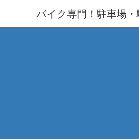
コ
ナ
バイク専門！駐車場・
ン
ビ
テ
ゲ
ン
ー
ツ
シ
へ
ョ
ス
ン
キ
に
ッ
移
プ
動