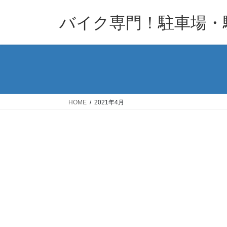
コ
ナ
バイク専門！駐車場・
ン
ビ
テ
ゲ
ン
ー
ツ
シ
へ
ョ
ス
ン
キ
に
HOME
2021年4月
ッ
移
プ
動