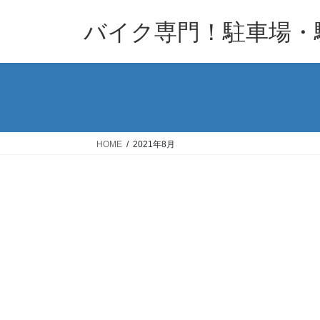
コ
ナ
バイク専門！駐車場・
ン
ビ
テ
ゲ
ン
ー
ツ
シ
へ
ョ
ス
ン
キ
に
HOME
2021年8月
ッ
移
プ
動