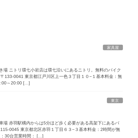
家具屋
き場 ニトリ環七小岩店は環七沿いにあるニトリ。無料のバイク
〒133-0041 東京都江戸川区上一色３丁目１０−１基本料金：無
～20:00 […]
東京
車場 赤羽駅構内からは5分ほど歩く必要がある高架下にあるバ
15-0045 東京都北区赤羽１丁目６３−３基本料金：2時間が無
：30台営業時間： […]