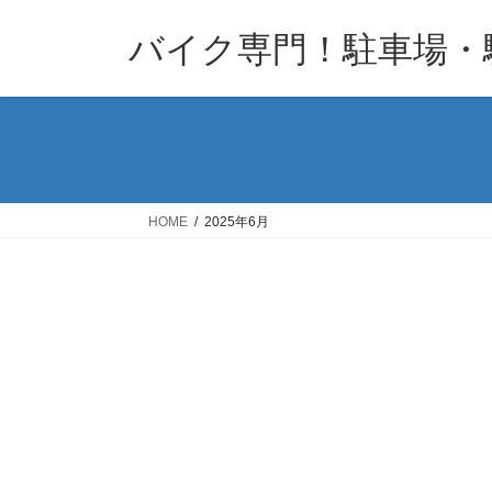
コ
ナ
バイク専門！駐車場・
ン
ビ
テ
ゲ
ン
ー
ツ
シ
へ
ョ
ス
ン
キ
に
HOME
2025年6月
ッ
移
プ
動