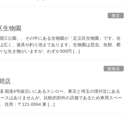
東京
区生物園
淵江公園」、その中にある生物園が「足立区生物園」です。住
は広く、遊具や釣り池まであります。生物園は昆虫、魚類、爬
な生き物がいますが、わずか300円 […]
飲食店
間店
場 国道4号線沿いにあるスシロー。東京と埼玉の境付近にある
ペースはありませんが、比較的郊外の店舗であるため車用スペー
所：〒121-0064 東 […]