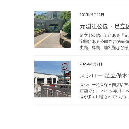
2025年6月16日
元淵江公園・足立
足立北東端付近にある「元
宅地にある公園ですが面積
虫類、鳥類、哺乳類など様々
2025年6月7日
スシロー 足立保木
スシロー足立保木間店駐車
店舗です。 バイク専用ス
スが多く用意されています。 住