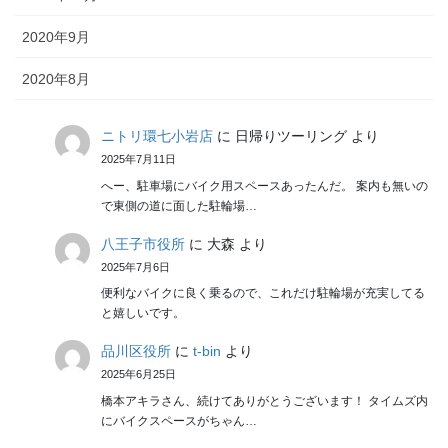
2020年9月
2020年8月
ニトリ環七小岩店
に
日帰りツーリング
より
2025年7月11日
へー、駐車場にバイク用スペースあったんだ。 案内も無いの
で東側の道に面した駐輪場…
八王子市役所
に
大森
より
2025年7月6日
便利なバイクに良く乗るので、これだけ駐輪場が充実してる
と嬉しいです。
品川区役所
に
t-bin
より
2025年6月25日
橋本アキラさん、続けてありがとうございます！ タイムズ内
にバイクスペースがちゃん…