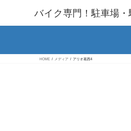
コ
ナ
バイク専門！駐車場・
ン
ビ
テ
ゲ
ン
ー
ツ
シ
へ
ョ
ス
ン
キ
に
HOME
メディア
アリオ葛西4
ッ
移
プ
動