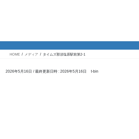
コ
ナ
バイク専門！駐車場・駐輪場情
ン
ビ
報
テ
ゲ
ン
ー
ツ
シ
メディア
へ
ョ
ス
ン
HOME
メディア
タイムズ那須塩原駅前第2-1
キ
に
ッ
移
2026年5月16日
/ 最終更新日時 :
2026年5月16日
t-bin
プ
動