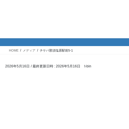
コ
ナ
バイク専門！駐車場・駐輪場情
ン
ビ
報
テ
ゲ
ン
ー
ツ
シ
メディア
へ
ョ
ス
ン
HOME
メディア
チケパ那須塩原駅前5-1
キ
に
ッ
移
2026年5月16日
/ 最終更新日時 :
2026年5月16日
t-bin
プ
動