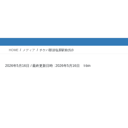
コ
ナ
バイク専門！駐車場・駐輪場情
ン
ビ
報
テ
ゲ
ン
ー
ツ
シ
メディア
へ
ョ
ス
ン
HOME
メディア
チケパ那須塩原駅前(5)3
キ
に
ッ
移
2026年5月16日
/ 最終更新日時 :
2026年5月16日
t-bin
プ
動