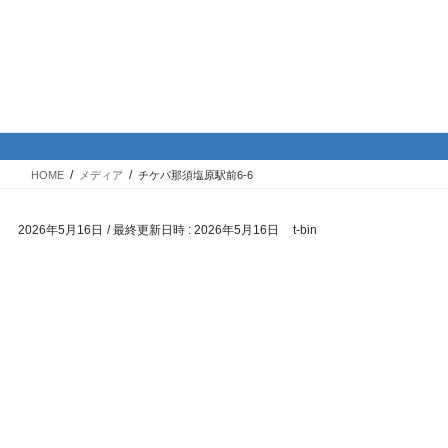
コ
ナ
バイク専門！駐車場・駐輪場情
ン
ビ
報
テ
ゲ
ン
ー
ツ
シ
メディア
へ
ョ
ス
ン
HOME
メディア
チケパ那須塩原駅前6-6
キ
に
ッ
移
2026年5月16日
/ 最終更新日時 :
2026年5月16日
t-bin
プ
動