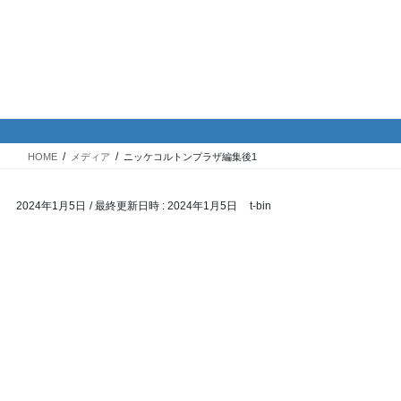
コ
ナ
バイク専門！駐車場・駐輪場情
ン
ビ
報
テ
ゲ
ン
ー
ツ
シ
メディア
へ
ョ
ス
ン
HOME
メディア
ニッケコルトンプラザ編集後1
キ
に
ッ
移
2024年1月5日
/ 最終更新日時 :
2024年1月5日
t-bin
プ
動