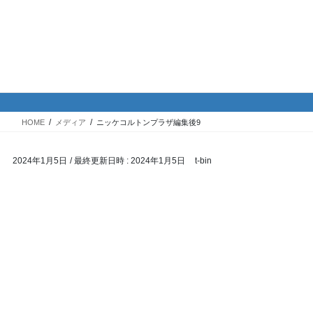
コ
ナ
バイク専門！駐車場・駐輪場情
ン
ビ
報
テ
ゲ
ン
ー
ツ
シ
メディア
へ
ョ
ス
ン
HOME
メディア
ニッケコルトンプラザ編集後9
キ
に
ッ
移
2024年1月5日
/ 最終更新日時 :
2024年1月5日
t-bin
プ
動