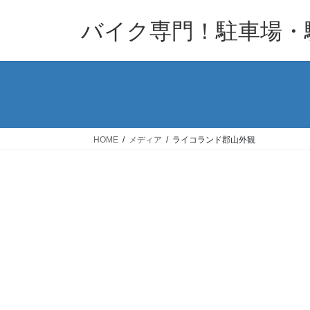
コ
ナ
バイク専門！駐車場・
ン
ビ
テ
ゲ
ン
ー
ツ
シ
へ
ョ
ス
ン
キ
に
HOME
メディア
ライコランド郡山外観
ッ
移
プ
動