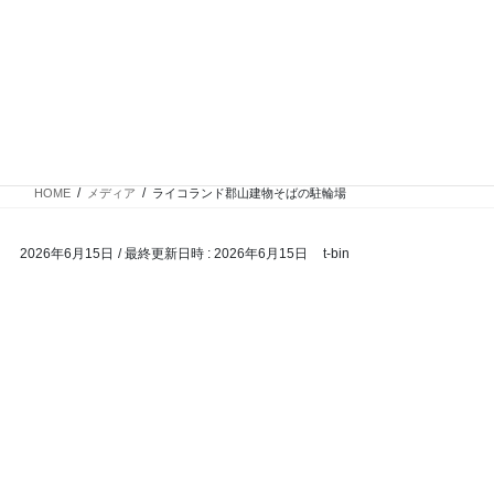
コ
ナ
バイク専門！駐車場・駐輪場情
ン
ビ
報
テ
ゲ
ン
ー
ツ
シ
メディア
へ
ョ
ス
ン
HOME
メディア
ライコランド郡山建物そばの駐輪場
キ
に
ッ
移
2026年6月15日
/ 最終更新日時 :
2026年6月15日
t-bin
プ
動