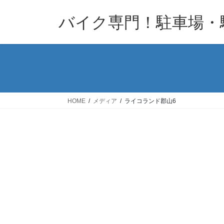
コ
ナ
バイク専門！駐車場・
ン
ビ
テ
ゲ
ン
ー
ツ
シ
へ
ョ
ス
ン
キ
に
HOME
メディア
ライコランド郡山6
ッ
移
プ
動