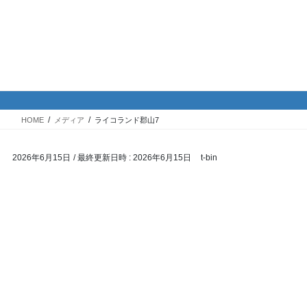
コ
ナ
バイク専門！駐車場・駐輪場情
ン
ビ
報
テ
ゲ
ン
ー
ツ
シ
メディア
へ
ョ
ス
ン
HOME
メディア
ライコランド郡山7
キ
に
ッ
移
2026年6月15日
/ 最終更新日時 :
2026年6月15日
t-bin
プ
動