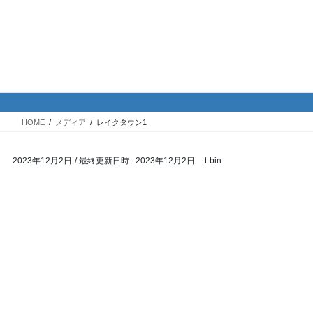
コ
ナ
バイク専門！駐車場・駐輪場情
ン
ビ
報
テ
ゲ
ン
ー
ツ
シ
メディア
へ
ョ
ス
ン
HOME
メディア
レイクタウン1
キ
に
ッ
移
2023年12月2日
/ 最終更新日時 :
2023年12月2日
t-bin
プ
動