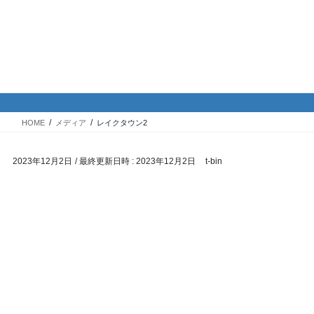
コ
ナ
バイク専門！駐車場・駐輪場情
ン
ビ
報
テ
ゲ
ン
ー
ツ
シ
メディア
へ
ョ
ス
ン
HOME
メディア
レイクタウン2
キ
に
ッ
移
2023年12月2日
/ 最終更新日時 :
2023年12月2日
t-bin
プ
動