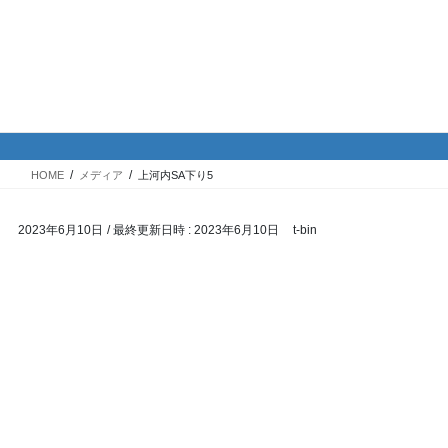
コ
ナ
バイク専門！駐車場・駐輪場情
ン
ビ
報
テ
ゲ
ン
ー
ツ
シ
メディア
へ
ョ
ス
ン
HOME
メディア
上河内SA下り5
キ
に
ッ
移
2023年6月10日
/ 最終更新日時 :
2023年6月10日
t-bin
プ
動