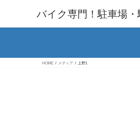
コ
ナ
バイク専門！駐車場・
ン
ビ
テ
ゲ
ン
ー
ツ
シ
へ
ョ
ス
ン
キ
に
HOME
メディア
上野1
ッ
移
プ
動