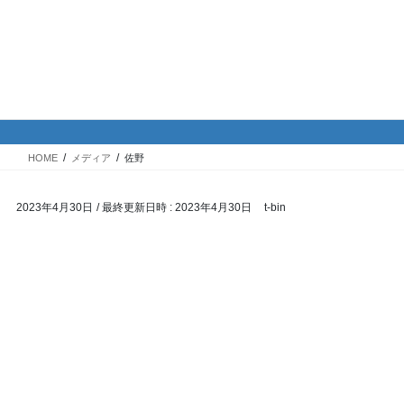
コ
ナ
バイク専門！駐車場・駐輪場情
ン
ビ
報
テ
ゲ
ン
ー
ツ
シ
メディア
へ
ョ
ス
ン
HOME
メディア
佐野
キ
に
ッ
移
2023年4月30日
/ 最終更新日時 :
2023年4月30日
t-bin
プ
動