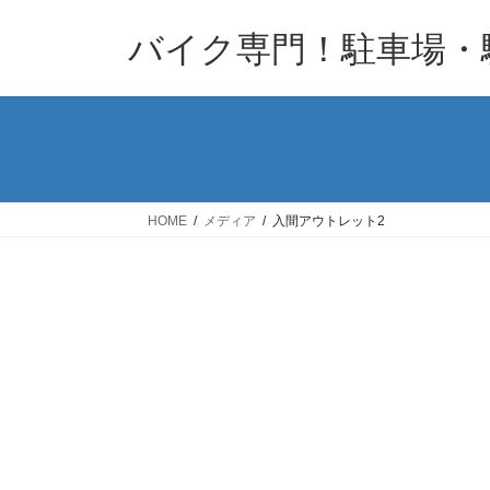
コ
ナ
バイク専門！駐車場・
ン
ビ
テ
ゲ
ン
ー
ツ
シ
へ
ョ
ス
ン
キ
に
HOME
メディア
入間アウトレット2
ッ
移
プ
動