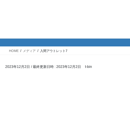
コ
ナ
バイク専門！駐車場・駐輪場情
ン
ビ
報
テ
ゲ
ン
ー
ツ
シ
メディア
へ
ョ
ス
ン
HOME
メディア
入間アウトレット7
キ
に
ッ
移
2023年12月2日
/ 最終更新日時 :
2023年12月2日
t-bin
プ
動