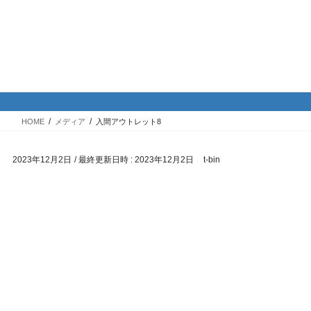
コ
ナ
バイク専門！駐車場・駐輪場情
ン
ビ
報
テ
ゲ
ン
ー
ツ
シ
メディア
へ
ョ
ス
ン
HOME
メディア
入間アウトレット8
キ
に
ッ
移
2023年12月2日
/ 最終更新日時 :
2023年12月2日
t-bin
プ
動