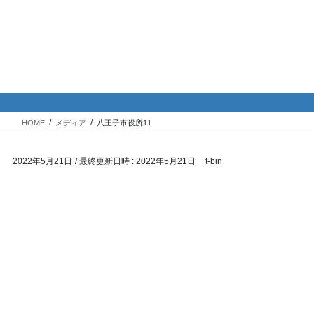
コ
ナ
バイク専門！駐車場・駐輪場情
ン
ビ
報
テ
ゲ
ン
ー
ツ
シ
メディア
へ
ョ
ス
ン
HOME
メディア
八王子市役所11
キ
に
ッ
移
2022年5月21日
/ 最終更新日時 :
2022年5月21日
t-bin
プ
動