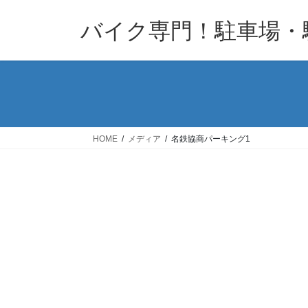
コ
ナ
バイク専門！駐車場・
ン
ビ
テ
ゲ
ン
ー
ツ
シ
へ
ョ
ス
ン
キ
に
HOME
メディア
名鉄協商パーキング1
ッ
移
プ
動