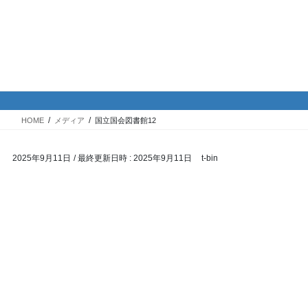
コ
ナ
バイク専門！駐車場・駐輪場情
ン
ビ
報
テ
ゲ
ン
ー
ツ
シ
メディア
へ
ョ
ス
ン
HOME
メディア
国立国会図書館12
キ
に
ッ
移
2025年9月11日
/ 最終更新日時 :
2025年9月11日
t-bin
プ
動