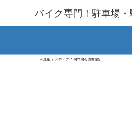
コ
ナ
バイク専門！駐車場・
ン
ビ
テ
ゲ
ン
ー
ツ
シ
へ
ョ
ス
ン
キ
に
HOME
メディア
国立国会図書館5
ッ
移
プ
動