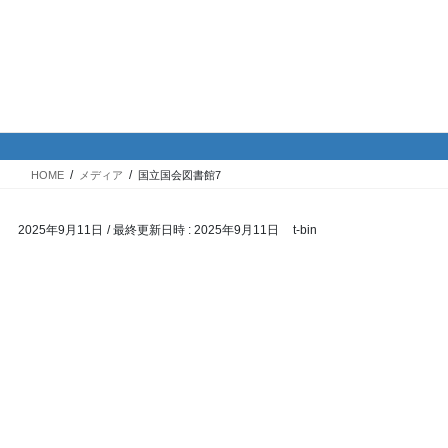
コ
ナ
バイク専門！駐車場・駐輪場情
ン
ビ
報
テ
ゲ
ン
ー
ツ
シ
メディア
へ
ョ
ス
ン
HOME
メディア
国立国会図書館7
キ
に
ッ
移
2025年9月11日
/ 最終更新日時 :
2025年9月11日
t-bin
プ
動