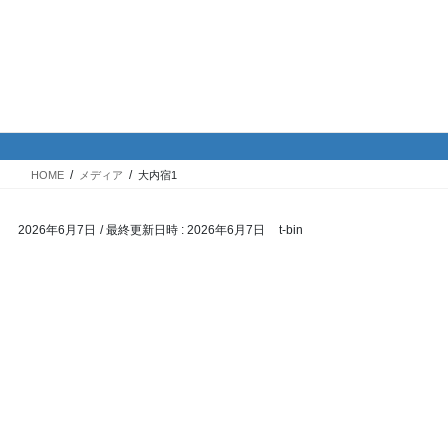
コ
ナ
バイク専門！駐車場・駐輪場情
ン
ビ
報
テ
ゲ
ン
ー
ツ
シ
メディア
へ
ョ
ス
ン
HOME
メディア
大内宿1
キ
に
ッ
移
2026年6月7日
/ 最終更新日時 :
2026年6月7日
t-bin
プ
動