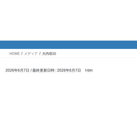
コ
ナ
バイク専門！駐車場・駐輪場情
ン
ビ
報
テ
ゲ
ン
ー
ツ
シ
メディア
へ
ョ
ス
ン
HOME
メディア
大内宿10
キ
に
ッ
移
2026年6月7日
/ 最終更新日時 :
2026年6月7日
t-bin
プ
動