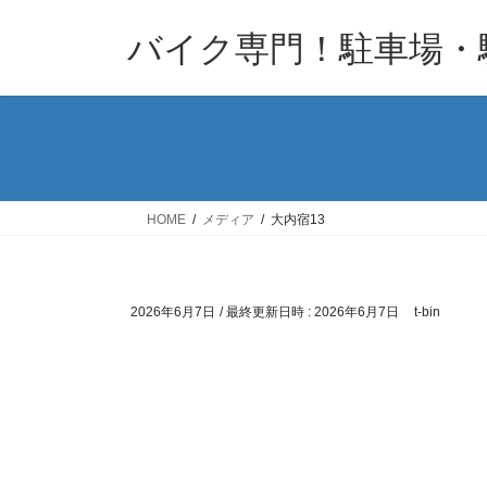
コ
ナ
バイク専門！駐車場・
ン
ビ
テ
ゲ
ン
ー
ツ
シ
へ
ョ
ス
ン
キ
に
HOME
メディア
大内宿13
ッ
移
プ
動
2026年6月7日
/ 最終更新日時 :
2026年6月7日
t-bin