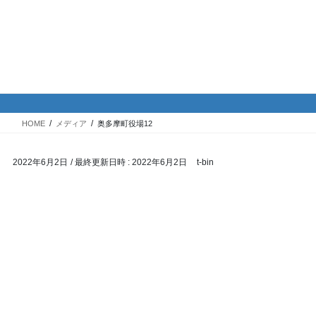
コ
ナ
バイク専門！駐車場・駐輪場情
ン
ビ
報
テ
ゲ
ン
ー
ツ
シ
メディア
へ
ョ
ス
ン
HOME
メディア
奥多摩町役場12
キ
に
ッ
移
2022年6月2日
/ 最終更新日時 :
2022年6月2日
t-bin
プ
動