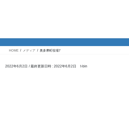
コ
ナ
バイク専門！駐車場・駐輪場情
ン
ビ
報
テ
ゲ
ン
ー
ツ
シ
メディア
へ
ョ
ス
ン
HOME
メディア
奥多摩町役場7
キ
に
ッ
移
2022年6月2日
/ 最終更新日時 :
2022年6月2日
t-bin
プ
動