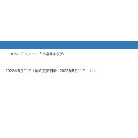
コ
ナ
バイク専門！駐車場・駐輪場情
ン
ビ
報
テ
ゲ
ン
ー
ツ
シ
メディア
へ
ョ
ス
ン
HOME
メディア
小金井市役所7
キ
に
ッ
移
2022年5月11日
/ 最終更新日時 :
2022年5月11日
t-bin
プ
動