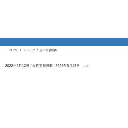
コ
ナ
バイク専門！駐車場・駐輪場情
ン
ビ
報
テ
ゲ
ン
ー
ツ
シ
メディア
へ
ョ
ス
ン
HOME
メディア
府中市役所6
キ
に
ッ
移
2022年5月12日
/ 最終更新日時 :
2022年5月12日
t-bin
プ
動