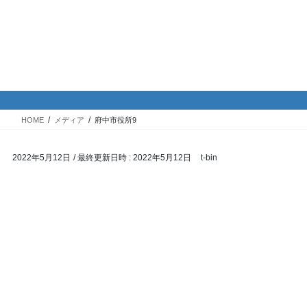
コ
ナ
バイク専門！駐車場・駐輪場情
ン
ビ
報
テ
ゲ
ン
ー
ツ
シ
メディア
へ
ョ
ス
ン
HOME
メディア
府中市役所9
キ
に
ッ
移
2022年5月12日
/ 最終更新日時 :
2022年5月12日
t-bin
プ
動