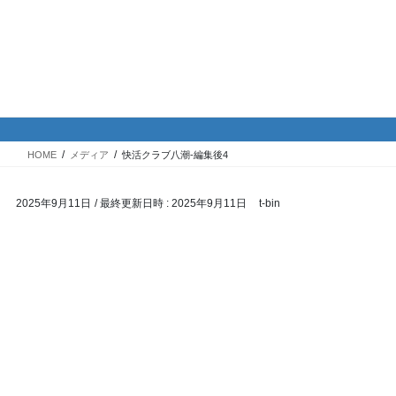
コ
ナ
バイク専門！駐車場・駐輪場情
ン
ビ
報
テ
ゲ
ン
ー
ツ
シ
メディア
へ
ョ
ス
ン
HOME
メディア
快活クラブ八潮-編集後4
キ
に
ッ
移
2025年9月11日
/ 最終更新日時 :
2025年9月11日
t-bin
プ
動