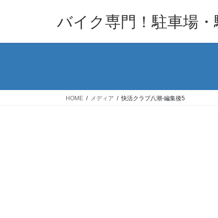
コ
ナ
バイク専門！駐車場・
ン
ビ
テ
ゲ
ン
ー
ツ
シ
へ
ョ
ス
ン
キ
に
HOME
メディア
快活クラブ八潮-編集後5
ッ
移
プ
動