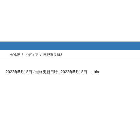
コ
ナ
バイク専門！駐車場・駐輪場情
ン
ビ
報
テ
ゲ
ン
ー
ツ
シ
メディア
へ
ョ
ス
ン
HOME
メディア
日野市役所8
キ
に
ッ
移
2022年5月18日
/ 最終更新日時 :
2022年5月18日
t-bin
プ
動