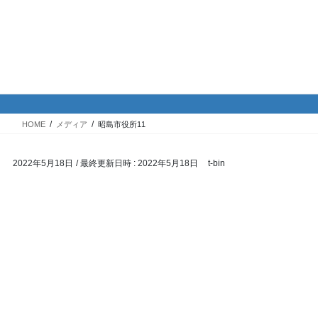
コ
ナ
バイク専門！駐車場・駐輪場情
ン
ビ
報
テ
ゲ
ン
ー
ツ
シ
メディア
へ
ョ
ス
ン
HOME
メディア
昭島市役所11
キ
に
ッ
移
2022年5月18日
/ 最終更新日時 :
2022年5月18日
t-bin
プ
動