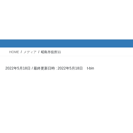
コ
ナ
バイク専門！駐車場・駐輪場情
ン
ビ
報
テ
ゲ
ン
ー
ツ
シ
メディア
へ
ョ
ス
ン
HOME
メディア
昭島市役所11
キ
に
ッ
移
2022年5月18日
/ 最終更新日時 :
2022年5月18日
t-bin
プ
動