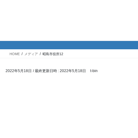
コ
ナ
バイク専門！駐車場・駐輪場情
ン
ビ
報
テ
ゲ
ン
ー
ツ
シ
メディア
へ
ョ
ス
ン
HOME
メディア
昭島市役所12
キ
に
ッ
移
2022年5月18日
/ 最終更新日時 :
2022年5月18日
t-bin
プ
動