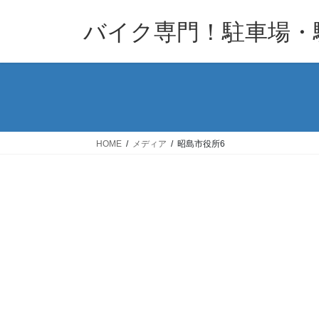
コ
ナ
バイク専門！駐車場・
ン
ビ
テ
ゲ
ン
ー
ツ
シ
へ
ョ
ス
ン
キ
に
HOME
メディア
昭島市役所6
ッ
移
プ
動