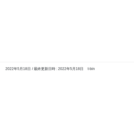
コ
ナ
バイク専門！駐車場・駐輪場情
ン
ビ
報
テ
ゲ
ン
ー
ツ
シ
メディア
へ
ョ
ス
ン
HOME
メディア
昭島市役所8
キ
に
ッ
移
2022年5月18日
/ 最終更新日時 :
2022年5月18日
t-bin
プ
動