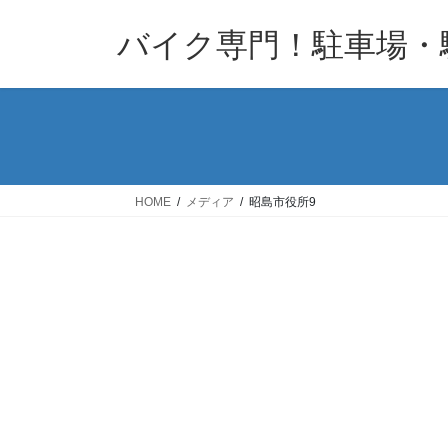
コ
ナ
バイク専門！駐車場・
ン
ビ
テ
ゲ
ン
ー
ツ
シ
へ
ョ
ス
ン
キ
に
HOME
メディア
昭島市役所9
ッ
移
プ
動