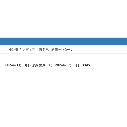
コ
ナ
バイク専門！駐車場・駐輪場情
ン
ビ
報
テ
ゲ
ン
ー
ツ
シ
メディア
へ
ョ
ス
ン
HOME
メディア
東名厚木健康センター1
キ
に
ッ
移
2024年1月13日
/ 最終更新日時 :
2024年1月13日
t-bin
プ
動