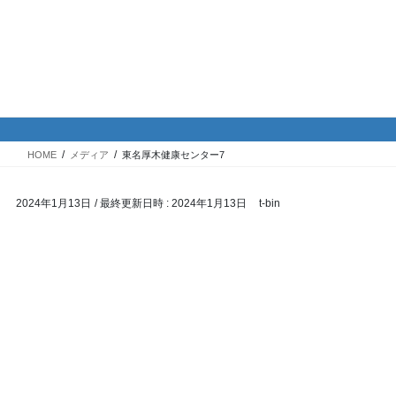
コ
ナ
バイク専門！駐車場・駐輪場情
ン
ビ
報
テ
ゲ
ン
ー
ツ
シ
メディア
へ
ョ
ス
ン
HOME
メディア
東名厚木健康センター7
キ
に
ッ
移
2024年1月13日
/ 最終更新日時 :
2024年1月13日
t-bin
プ
動